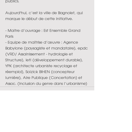
publics.
Aujourd'hui, c’est la ville de Bagnolet, qui 
marque le début de cette initiative.
- Maitre d’ouvrage : Est Ensemble Grand 
Paris
- Equipe de maîtrise d’œuvre :
Agence 
Babylone (paysagiste et mandataire), epdc 
(VRD/ Assainissement - hydrologie et 
Structure), ieti (développement durable), 
YPK (architecte urbaniste recyclage et 
réemploi), Soizick BIHEN (concepteur 
lumière), Aire Publique (Concertation) et 
Assoc. (Inclusion du genre dans l’urbanisme)
Commentaires