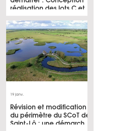
démarrer : Conception
réalisation des lots C et F
au cœur de la ZAC
Centre-Ville de
Gennevilliers (92)
19 janv.
Révision et modification
du périmètre du SCoT de
Saint-Lô : une démarche