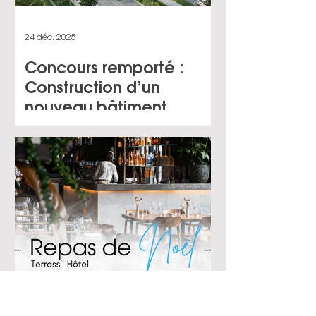
24 déc. 2025
Concours remporté :
Construction d’un
nouveau bâtiment
industriel sur le site ESI à
Nemours (77) pour le
compte du ministère de
l’Économie et des
Finances
19 déc. 2025