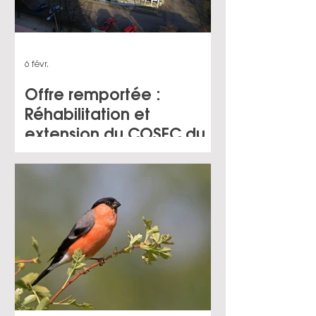
6 févr.
Offre remportée :
Réhabilitation et
extension du COSEC du
Gros Saule à Aulnay-
sous-Bois (93) pour le
compte de SPL Séquano
Grand Paris