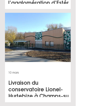
l’agglomération d’Estérel
Côte d’Azur
Agglomération à St
Raphaël (83)
10 mars
Livraison du
conservatoire Lionel-
Hurtebize à Champs-sur-
Marne (77) pour le