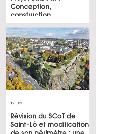
Conception,
construction,
exploitation et
maintenance d’un
groupe scolaire
maternelle et
élémentaire au sein de
la ZAC du Fort, pour le
compte de la Ville
d’Aubervilliers (93)
12 juin
Révision du SCoT de
Saint-Lô et modification
de son périmètre : une