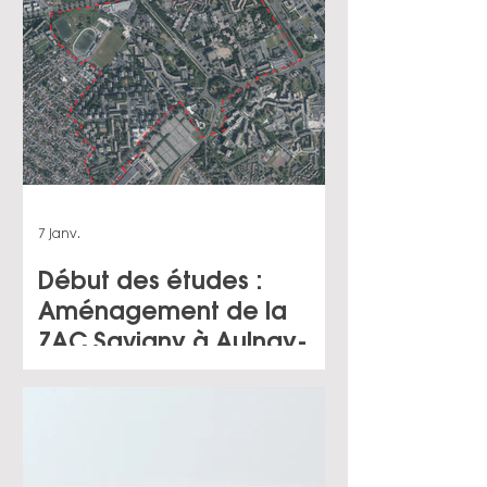
le compte de CDC
Habitat
7 janv.
Début des études :
Aménagement de la
ZAC Savigny à Aulnay-
sous-Bois (93) pour le
compte de la SPL
Séquano Grand Paris