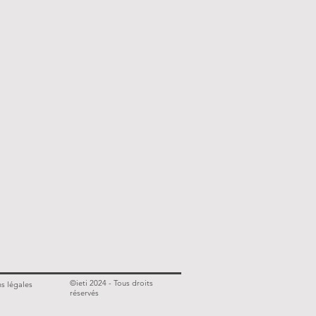
©ieti 2024 - Tous droits
s légales
réservés