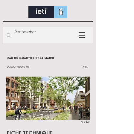
ZAC DU QUARTIER DE LA MAIRIE
LA COURNEUVE (93)
CoBe
© CoBe
FICHE TECHNIQUE