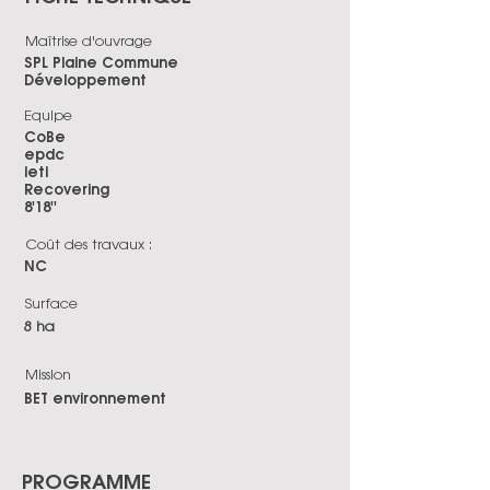
Maîtrise d'ouvrage
SPL Plaine Commune
Développement
Equipe
CoBe
epdc
ieti
Recovering
8'18''
Coût des travaux :
NC
Surface
8 ha
Mission
BET environnement
PROGRAMME