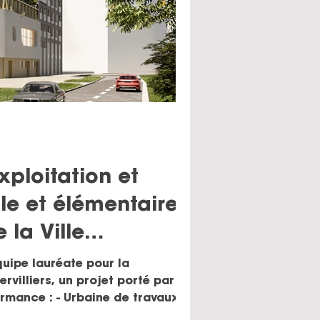
xploitation et
le et élémentaire
 la Ville
quipe lauréate pour la
villiers, un projet porté par la
ormance : - Urbaine de travaux
 TCE) - mebi (économiste) - ieti