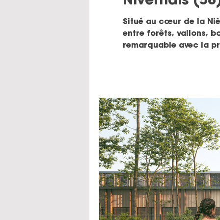
Nivernais (58
Situé au cœur de la Nièv
entre forêts, vallons, 
remarquable avec la pré
Saint-Benin-d’Azy, Sain
essentiels à la vie loca