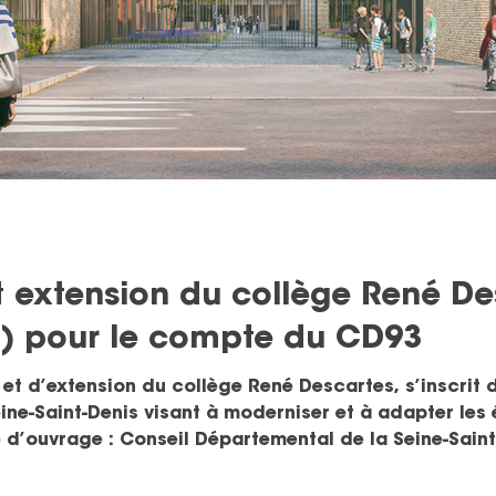
t extension du collège René De
3) pour le compte du CD93
 et d’extension du collège René Descartes, s’inscrit 
ine-Saint-Denis visant à moderniser et à adapter les
ssociés : architecte - epdc : BET TCE/VRD - mebi : écon
environnement - Altia : acousticien Cette opé