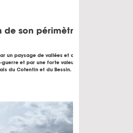
n de son périmètre :
par un paysage de vallées et de
guerre et par une forte valeur
is du Cotentin et du Bessin. Dans
 de son Schéma de Cohérence