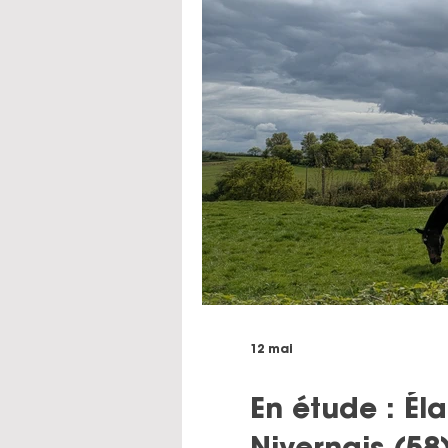
12 mai
En étude : É