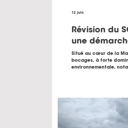
12 juin
Révision du S
une démarche 
Situé au cœur de la Man
bocages, à forte domin
environnementale, nota
ce contexte, Saint-Lô 
Territoriale (SCoT), ave