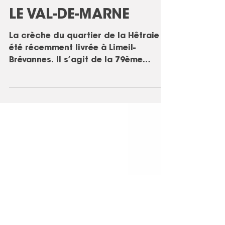
LA CRÈCHE DE LIMEIL-
BRÉVANNES FAIT SA
GRANDE ENTRÉE DANS
LE VAL-DE-MARNE
La crèche du quartier de la Hêtraie a
été récemment livrée à Limeil-
Brévannes. Il s’agit de la 79ème
crèche départementale. Une belle...