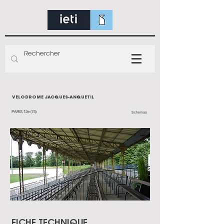
VELODROME JACQUES-ANQUETIL
PARIS 12e (75)
Schemaa
FICHE TECHNIQUE