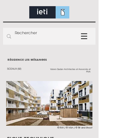
RÉSIDENCE LES MÉSANGES
SCEAUX (92)
Valero Gadan Architectes et Associés et
RVA
© RVA / © VGA / © Tilt and Shoot