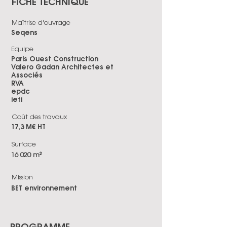
FICHE TECHNIQUE
Maîtrise d'ouvrage
Seqens
Equipe
Paris Ouest Construction
Valero Gadan Architectes et
Associés
RVA
epdc
ieti
Coût des travaux
17,3 M€ HT
Surface
16 020 m²
Mission
BET environnement
PROGRAMME