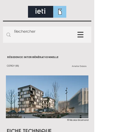
RÉSIDENCE INTERGÉNÉRATIONNELLE
CERGY (95)
Ameller Dubois
© Nicolas Grosmond
FICHE TECHNIQUE