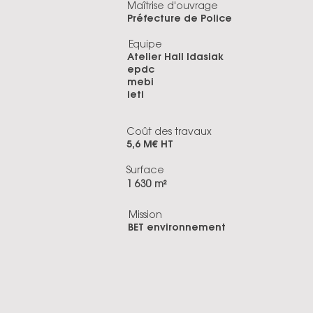
Maîtrise d'ouvrage
Préfecture de Police
Equipe
Atelier Hall Idasiak
epdc
mebi
ieti
Coût des travaux
5,6 M€ HT
Surface
1 630 m²
Mission
BET environnement