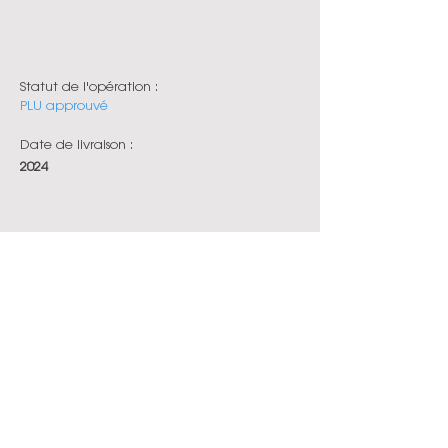
Statut de l'opération :
PLU approuvé
Date de livraison :
2024