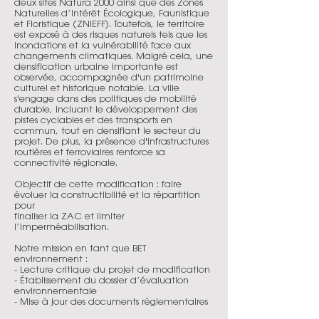
deux sites Natura 2000 ainsi que des Zones
Naturelles d’Intérêt Écologique, Faunistique
et Floristique (ZNIEFF). Toutefois, le territoire
est exposé à des risques naturels tels que les
inondations et la vulnérabilité face aux
changements climatiques. Malgré cela, une
densification urbaine importante est
observée, accompagnée d'un patrimoine
culturel et historique notable. La ville
s'engage dans des politiques de mobilité
durable, incluant le développement des
pistes cyclables et des transports en
commun, tout en densifiant le secteur du
projet. De plus, la présence d'infrastructures
routières et ferroviaires renforce sa
connectivité régionale.
Objectif de cette modification : faire
évoluer la constructibilité et la répartition
pour
finaliser la ZAC et limiter
l’imperméabilisation.
Notre mission en tant que BET
environnement :
- Lecture critique du projet de modification
- Établissement du dossier d’évaluation
environnementale
- Mise à jour des documents réglementaires