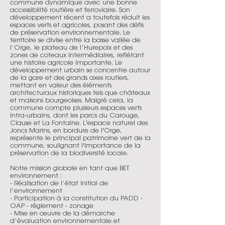
commune dynamique avec une bonne
accessibilité routière et ferroviaire. Son
développement récent a toutefois réduit les
espaces verts et agricoles, posant des défis
de préservation environnementale. Le
territoire se divise entre la basse vallée de
l’Orge, le plateau de l’Hurepoix et des
zones de coteaux intermédiaires, reflétant
une histoire agricole importante. Le
développement urbain se concentre autour
de la gare et des grands axes routiers,
mettant en valeur des éléments
architecturaux historiques tels que châteaux
et maisons bourgeoises. Malgré cela, la
commune compte plusieurs espaces verts
intra-urbains, dont les parcs du Carouge,
Clause et La Fontaine. L'espace naturel des
Joncs Marins, en bordure de l'Orge,
représente le principal patrimoine vert de la
commune, soulignant l'importance de la
préservation de la biodiversité locale.
Notre mission globale en tant que BET
environnement :
- Réalisation de l’état initial de
l’environnement
- Participation à la constitution du PADD -
OAP - règlement - zonage
- Mise en œuvre de la démarche
d’évaluation environnementale et