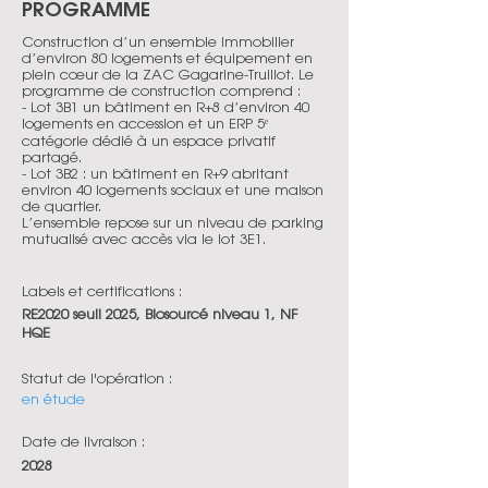
PROGRAMME
Construction d’un ensemble immobilier
d’environ 80 logements et équipement en
plein cœur de la ZAC Gagarine-Truillot. Le
programme de construction comprend :
- Lot 3B1 un bâtiment en R+8 d’environ 40
logements en accession et un ERP 5ᵉ
catégorie dédié à un espace privatif
partagé.
- Lot 3B2 : un bâtiment en R+9 abritant
environ 40 logements sociaux et une maison
de quartier.
L’ensemble repose sur un niveau de parking
mutualisé avec accès via le lot 3E1.
Labels et certifications :
RE2020 seuil 2025, Biosourcé niveau 1, NF
HQE
Statut de l'opération :
en étude
Date de livraison :
2028