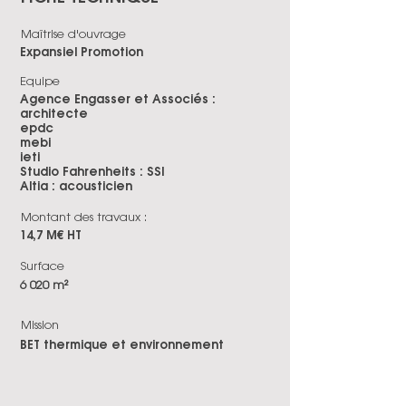
Maîtrise d'ouvrage
Expansiel Promotion
Equipe
Agence Engasser et Associés :
architecte
epdc
mebi
ieti
Studio Fahrenheits : SSI
Altia : acousticien
Montant des travaux :
14,7 M€ HT
Surface
6 020 m²
Mission
BET thermique et environnement