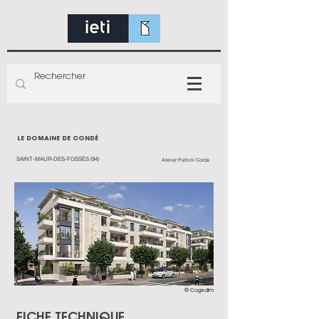
LE DOMAINE DE CONDÉ
SAINT-MAUR-DES-FOSSÉS (94)
Atelier Patrick Corda
© Cogedim
FICHE TECHNIQUE