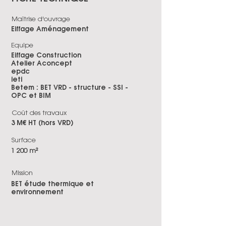
Maîtrise d'ouvrage
Eiffage Aménagement
Equipe
Eiffage Construction
Atelier Aconcept
epdc
ieti
Betem : BET VRD - structure - SSI -
OPC et BIM
Coût des travaux
3 M€ HT (hors VRD)
Surface
1 200 m²
Mission
BET étude thermique et
environnement