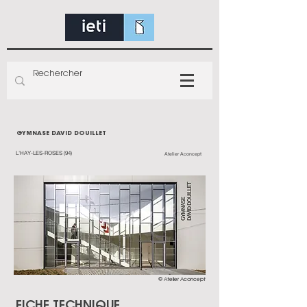
GYMNASE DAVID DOUILLET
L'HAY-LES-ROSES (94)
Atelier Aconcept
© Atelier Aconcept
FICHE TECHNIQUE