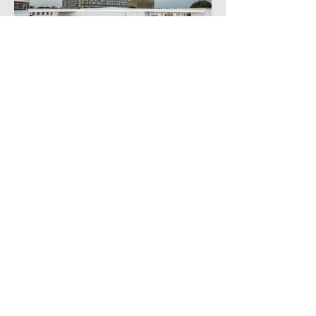
En voir plus
epdc
mebi
Mentions légales