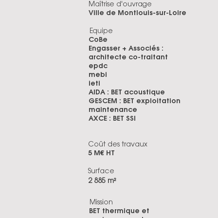
Maîtrise d'ouvrage
Ville de Montlouis-sur-Loire
Equipe
CoBe
Engasser + Associés :
architecte co-traitant
epdc
mebi
ieti
AIDA : BET acoustique
GESCEM : BET exploitation
maintenance
AXCE : BET SSI
Coût des travaux
5 M€ HT
Surface
2 885 m²
Mission
BET thermique et