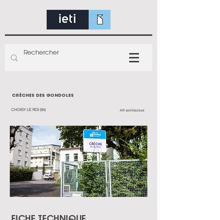
CRÈCHES DES GONDOLES
CHOISY LE ROI (94)
AR architecture
FICHE TECHNIQUE