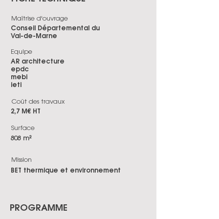
Maîtrise d'ouvrage
Conseil Départemental du
Val-de-Marne
Equipe
AR architecture
epdc
mebi
ieti
Coût des travaux
2,7 M€ HT
Surface
808 m²
Mission
BET thermique et environnement
PROGRAMME