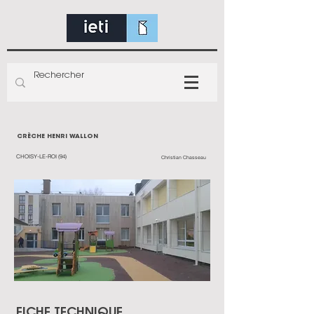
CRÈCHE HENRI WALLON
CHOISY-LE-ROI (94)
Christian Chasseau
FICHE TECHNIQUE