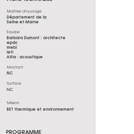
Maîtrise d'ouvrage
Département de la
Seine‑et‑Marne
Equipe
Barbara Dumont : architecte
epdc
mebi
ieti
Altia : acoustique
Montant
NC
Surface
NC
Mission
BET thermique et environnement
PROGRAMME