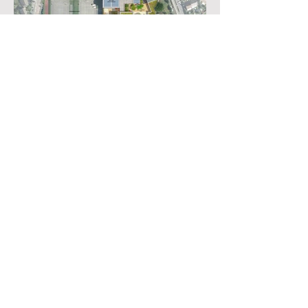
epdc
mebi
Mentions légales