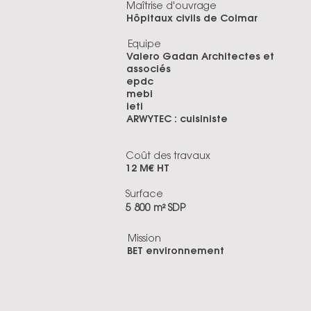
Maîtrise d'ouvrage
Hôpitaux civils de Colmar
Equipe
Valero Gadan Architectes et
associés
epdc
mebi
ieti
ARWYTEC : cuisiniste
Coût des travaux
12 M€ HT
Surface
5 800 m² SDP
Mission
BET environnement