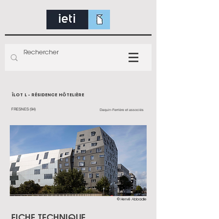
ÎLOT L - RÉSIDENCE HÔTELIÈRE
FRESNES (94)
Daquin-Ferrière et associés
© Hervé Abbadie
FICHE TECHNIQUE