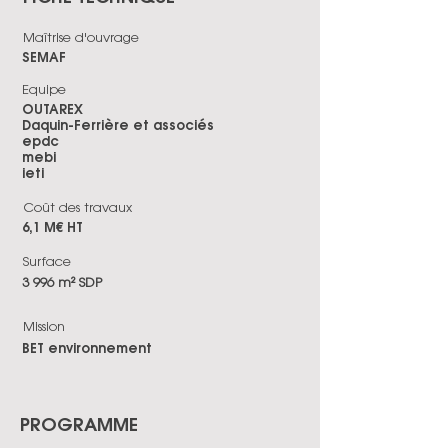
Maîtrise d'ouvrage
SEMAF
Equipe
OUTAREX
Daquin-Ferrière et associés
epdc
mebi
ieti
Coût des travaux
6,1 M€ HT
Surface
3 996 m² SDP
Mission
BET environnement
PROGRAMME