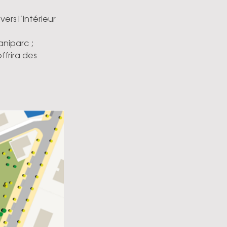
rs l’intérieur 
aniparc ;
frira des 