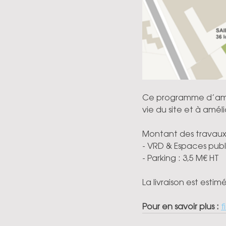
Ce programme d’amé
vie du site et à amél
Montant des travaux
- VRD & Espaces publi
- Parking : 3,5 M€ HT
La livraison est esti
Pour en savoir plus : 
f